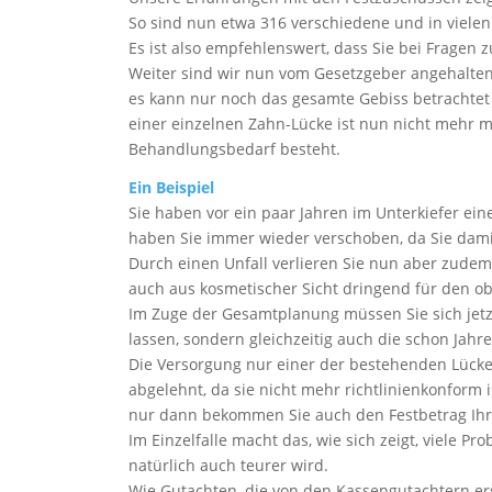
So sind nun etwa 316 verschiedene und in viele
Es ist also empfehlenswert, dass Sie bei Fragen
Weiter sind wir nun vom Gesetzgeber angehalten
es kann nur noch das gesamte Gebiss betrachtet
einer einzelnen Zahn-Lücke ist nun nicht mehr m
Behandlungsbedarf besteht.
Ein Beispiel
Sie haben vor ein paar Jahren im Unterkiefer ei
haben Sie immer wieder verschoben, da Sie dami
Durch einen Unfall verlieren Sie nun aber zudem
auch aus kosmetischer Sicht dringend für den o
Im Zuge der Gesamtplanung müssen Sie sich jetz
lassen, sondern gleichzeitig auch die schon Jah
Die Versorgung nur einer der bestehenden Lücke
abgelehnt, da sie nicht mehr richtlinienkonform
nur dann bekommen Sie auch den Festbetrag Ihr
Im Einzelfalle macht das, wie sich zeigt, viele P
natürlich auch teurer wird.
Wie Gutachten, die von den Kassengutachtern erst