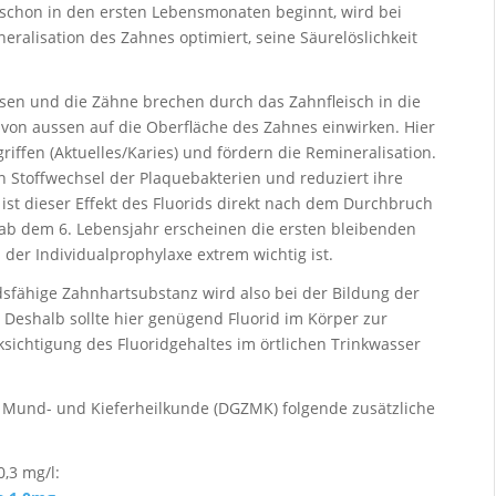
 schon in den ersten Lebensmonaten beginnt, wird bei
ralisation des Zahnes optimiert, seine Säurelöslichkeit
ssen und die Zähne brechen durch das Zahnfleisch in die
von aussen auf die Oberfläche des Zahnes einwirken. Hier
riffen (Aktuelles/Karies) und fördern die Remineralisation.
en Stoffwechsel der Plaquebakterien und reduziert ihre
 ist dieser Effekt des Fluorids direkt nach dem Durchbruch
 ab dem 6. Lebensjahr erscheinen die ersten bleibenden
der Individualprophylaxe extrem wichtig ist.
sfähige Zahnhartsubstanz wird also bei der Bildung der
 Deshalb sollte hier genügend Fluorid im Körper zur
ksichtigung des Fluoridgehaltes im örtlichen Trinkwasser
- Mund- und Kieferheilkunde (DGZMK) folgende zusätzliche
0,3 mg/l: