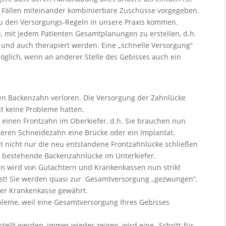
n Fällen miteinander kombinierbare Zuschüsse vorgegeben.
 zu den Versorgungs-Regeln in unsere Praxis kommen.
, mit jedem Patienten Gesamtplanungen zu erstellen, d.h.
 und auch therapiert werden. Eine „schnelle Versorgung“
öglich, wenn an anderer Stelle des Gebisses auch ein
nen Backenzahn verloren. Die Versorgung der Zahnlücke
t keine Probleme hatten.
 einen Frontzahn im Oberkiefer, d.h. Sie brauchen nun
beren Schneidezahn eine Brücke oder ein Implantat.
t nicht nur die neu entstandene Frontzahnlücke schließen
re bestehende Backenzahnlücke im Unterkiefer.
n wird von Gutachtern und Krankenkassen nun strikt
 ist! Sie werden quasi zur Gesamtversorgung „gezwungen“,
er Krankenkasse gewährt.
robleme, weil eine Gesamtversorgung Ihres Gebisses
ellt werden, immer wieder zeigen, wird eine „Schritt-für-