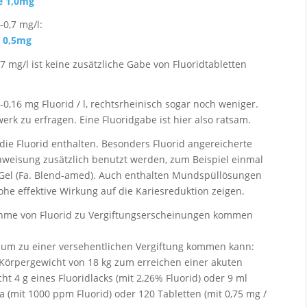
ge 1,0mg
-0,7 mg/l:
e 0,5mg
7 mg/l ist keine zusätzliche Gabe von Fluoridtabletten
-0,16 mg Fluorid / l, rechtsrheinisch sogar noch weniger.
rk zu erfragen. Eine Fluoridgabe ist hier also ratsam.
die Fluorid enthalten. Besonders Fluorid angereicherte
nweisung zusätzlich benutzt werden, zum Beispiel einmal
r-Gel (Fa. Blend-amed). Auch enthalten Mundspüllösungen
ohe effektive Wirkung auf die Kariesreduktion zeigen.
nahme von Fluorid zu Vergiftungserscheinungen kommen
kaum zu einer versehentlichen Vergiftung kommen kann:
m Körpergewicht von 18 kg zum erreichen einer akuten
ht 4 g eines Fluoridlacks (mit 2,26% Fluorid) oder 9 ml
a (mit 1000 ppm Fluorid) oder 120 Tabletten (mit 0,75 mg /