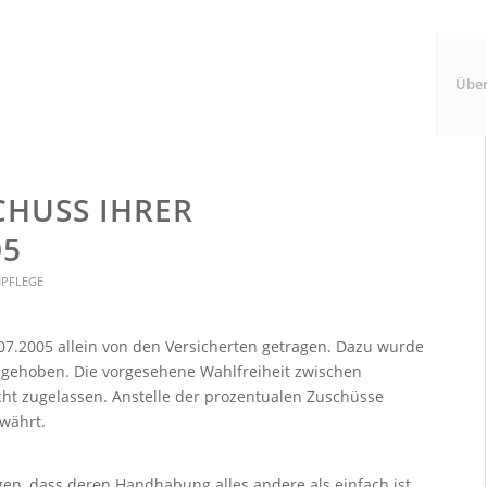
Über
CHUSS IHRER
05
PFLEGE
07.2005 allein von den Versicherten getragen. Dazu wurde
angehoben. Die vorgesehene Wahlfreiheit zwischen
cht zugelassen. Anstelle der prozentualen Zuschüsse
währt.
en, dass deren Handhabung alles andere als einfach ist.