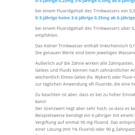
0-3-jährige 0,25mg
3-6-jährige 0,5mg ab 6-jähri
bei einem Fluoridgehalt des Trinkwassers von 0,3
0-3-jährige keine 3-6-jährige 0,25mg ab 6-jährig
bei einem Fluoridgehalt des Trinkwassers über 0,
empfohlen.
Das Kölner Trinkwasser enthält linksrheinisch 0,1
Die genauen Werte sind beim jeweiligen Wasserwe
Äußerlich auf die Zähne wirken alle Zahnpasten, 
Gelees und Fluids können nach zahnärztlicher A
wöchentlich Elmex Gelee (Fa. Wybert) oder Fluo
zur täglichen Anwendung oft Fluoride, die eine h
Zu beachten ist aber, dass es bei zu hoher Ein
kann!
Der Grenzwert liegt aber sehr hoch, so dass es 
Beispielsweise benötigt ein 6-jähriger mit eine
Vergiftung auf einmal 90 mg Fluorid. Das entspric
einer Lösung (mit 1% Fluorid) oder 90 g Zahnpast