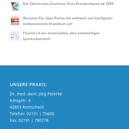
Der Zahnersatz-Zuschuss Ihrer Krankenkasse ab 2005
Wussten Sie, dass Karies die weltweit am häufigsten
vorkommende Krankheit ist?
Fluorid ist ein essentielles, also notwendiges
Spurenelement!
UNSERE PRAXIS:
Dr. med. dent. Jörg Peterke
Königstr. 4
42853 Remscheid
Telefon:
02191 | 75600
Fax: 02191 | 780778