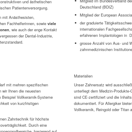
Mitglied im Bundesverband der
konstruktiven und ästhetischen
Deutschland (BDIZ)
tischen Patientenversorgung.
Mitglied der European Associat
 mit Anästhesisten,
der graduierte Tätigkeitssch
chen Fachhelferinnen, sowie
viele
internationalen Fachgesellscha
ionen
, wie auch der enge Kontakt
erfahrenen Implantologen in 
 vergessen der Dental-Industrie,
tenzstandard.
grosse Anzahl von Aus- und W
zahnmedizinischen Institution
Materialien
arf mit mehren spezifischen
Unser Zahnersatz wird ausschließl
 wir Ihnen die neuesten
unterliegt dem Medizin-Produkte-
 Beispiel Vollkeramik-Systeme
sind CE-zertifiziert und die Inhalt
hkeit von kurzfristigen
dokumentiert. Für Allergiker biet
Vollkeramik, Reingold oder Titan 
rnen Zahntechnik für höchste
verträglichkeit. Durch eine
ronenrandbereiche, basierend auf