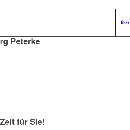
Über
örg Peterke
eit für Sie!