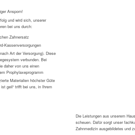
iger Ansporn!
folg und wird sich, unserer
eren bei uns durch:
schen Zahnersatz
ard-Kassenversorgungen
(nach Art der Versorgung). Diese
flegesystem verbunden. Bei
ie daher von uns einen
ertem Prophylaxeprogramm
zierte Materialien höchster Güte
t geil“ trifft bei uns, in Ihrem
Die Leistungen aus unserem Haus
scheuen. Dafür sorgt unser fachk
Zahnmedizin ausgebildetes und z