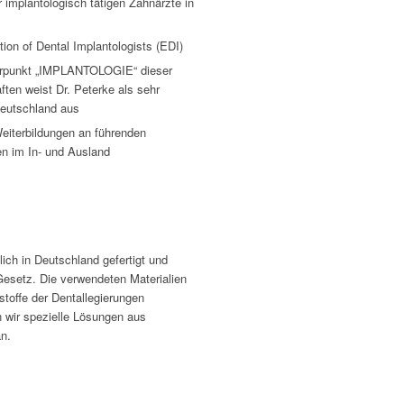
 implantologisch tätigen Zahnärzte in
ion of Dental Implantologists (EDI)
werpunkt „IMPLANTOLOGIE“ dieser
ften weist Dr. Peterke als sehr
Deutschland aus
eiterbildungen an führenden
en im In- und Ausland
ich in Deutschland gefertigt und
Gesetz. Die verwendeten Materialien
sstoffe der Dentallegierungen
en wir spezielle Lösungen aus
an.