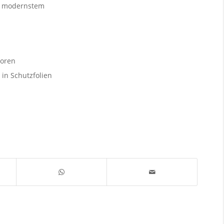
it modernstem
toren
 in Schutzfolien